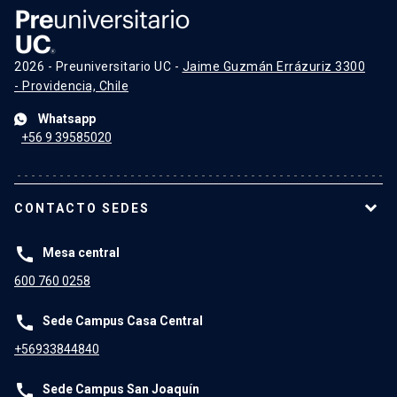
2026 - Preuniversitario UC -
Jaime Guzmán Errázuriz 3300
- Providencia, Chile
Whatsapp
+56 9 39585020
CONTACTO SEDES
call
Mesa central
600 760 0258
call
Sede Campus Casa Central
+56933844840
call
Sede Campus San Joaquín