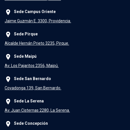
place
Sede Campus Oriente
Jaime Guzmán E. 3300, Providencia.
place
Sede Pirque
Alcalde Hernán Prieto 3235, Pirque.
place
Sede Maipú
Av. Los Pajaritos 2356, Maipú.
place
Sede San Bernardo
Covadonga 139, San Bernardo.
place
Sede La Serena
Av. Juan Cisternas 2280, La Serena.
place
Sede Concepción