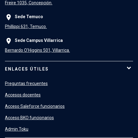
Freire 1035, Concepción.
place
Sede Temuco
Phillippi 631, Temuco.
place
Sede Campus Villarrica
Bernardo O'Higgins 501, Villarrica.
ENLACES ÚTILES
Preguntas frecuentes
Accesos docentes
Acceso Saleforce funcionarios
Acceso BKO funcionarios
Admin Toku