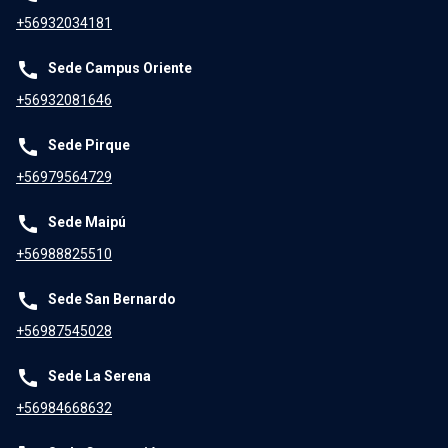
+56932034181
call
Sede Campus Oriente
+56932081646
call
Sede Pirque
+56979564729
call
Sede Maipú
+56988825510
call
Sede San Bernardo
+56987545028
call
Sede La Serena
+56984668632