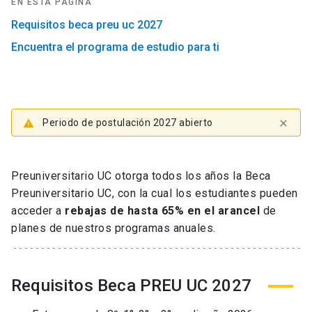
EN ESTA PÁGINA
Requisitos beca preu uc 2027
Encuentra el programa de estudio para ti
Periodo de postulación 2027 abierto
warning
close
Preuniversitario UC otorga todos los años la Beca
Preuniversitario UC, con la cual los estudiantes pueden
acceder a
rebajas de hasta 65% en el arancel
de
planes de nuestros programas anuales.
Requisitos Beca PREU UC 2027