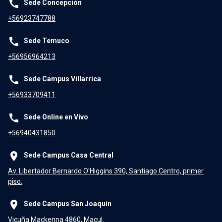
call
Sede Concepción
+56923747788
call
Sede Temuco
+56956964213
call
Sede Campus Villarrica
+56933709411
call
Sede Online en Vivo
+56940431850
place
Sede Campus Casa Central
Av. Libertador Bernardo O'Higgins 390, Santiago Centro, primer
piso.
place
Sede Campus San Joaquín
Vicuña Mackenna 4860, Macul.