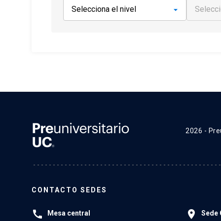
2026 - Pre
CONTACTO SEDES
call
place
Mesa central
Sede 