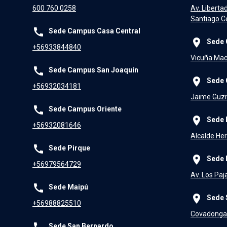
600 760 0258
Av. Liberta
Santiago Ce
call
Sede Campus Casa Central
place
Sede 
+56933844840
Vicuña Mac
call
Sede Campus San Joaquín
place
Sede 
+56932034181
Jaime Guzm
call
Sede Campus Oriente
place
Sede 
+56932081646
Alcalde Her
call
Sede Pirque
place
Sede 
+56979564729
Av. Los Paj
call
Sede Maipú
place
Sede 
+56988825510
Covadonga 
call
Sede San Bernardo