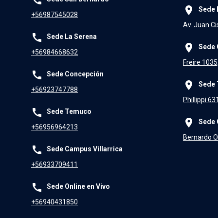
place
Sede 
+56987545028
Av. Juan Ci
call
Sede La Serena
place
Sede 
+56984668632
Freire 1035
call
Sede Concepción
place
Sede
+56923747788
Phillippi 6
call
Sede Temuco
place
Sede 
+56956964213
Bernardo O'
call
Sede Campus Villarrica
+56933709411
call
Sede Online en Vivo
+56940431850