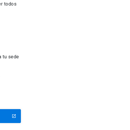
er todos
a tu sede
,
launch