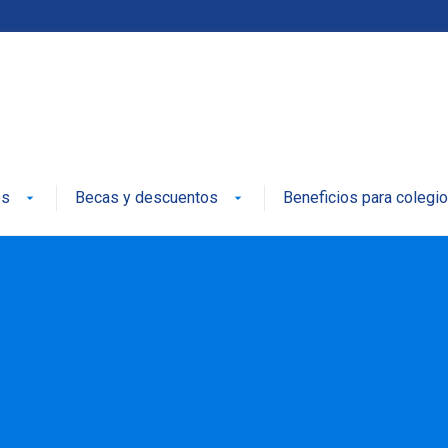
es
Becas y descuentos
Beneficios para colegi
arrow_drop_down
arrow_drop_down