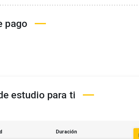
e pago
e estudio para ti
d
Duración