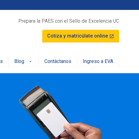
Prepara la PAES con el Sello de Excelencia UC
Cotiza y matricúlate online
launch
os
Blog
Contáctanos
Ingreso a EVA
arrow_drop_down