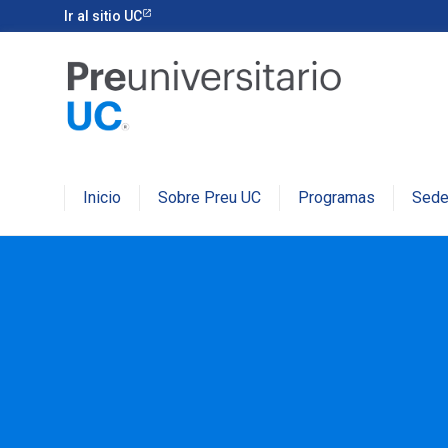
Medios de pago
Ir al sitio UC
Inicio
Sobre Preu UC
Programas
Sed