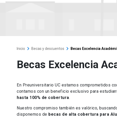
keyboard_arrow_right
keyboard_arrow_right
Inicio
Becas y descuentos
Becas Excelencia Académi
Becas Excelencia Ac
En Preuniversitario UC estamos comprometidos con
contamos con un beneficio exclusivo para estudia
hasta 100% de cobertura
.
Nuestro compromiso también es valórico, buscando 
disponemos de
becas de alta cobertura para Al