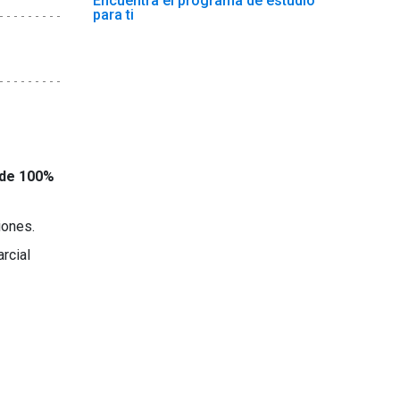
Encuentra el programa de estudio
para ti
 de 100%
iones.
rcial