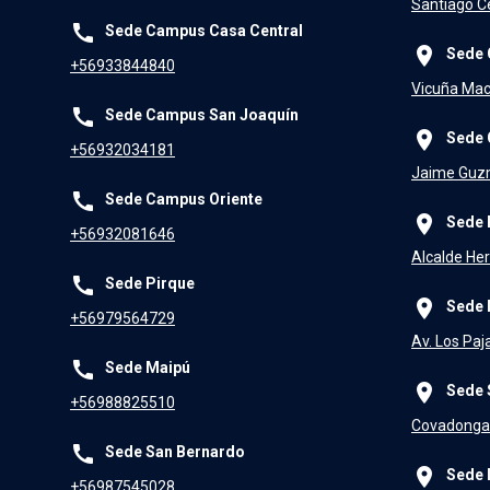
Santiago Ce
call
Sede Campus Casa Central
place
Sede 
+56933844840
Vicuña Mac
call
Sede Campus San Joaquín
place
Sede 
+56932034181
Jaime Guzm
call
Sede Campus Oriente
place
Sede 
+56932081646
Alcalde Her
call
Sede Pirque
place
Sede 
+56979564729
Av. Los Paj
call
Sede Maipú
place
Sede 
+56988825510
Covadonga 
call
Sede San Bernardo
place
Sede 
+56987545028