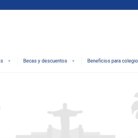
ica y Equidad
es
Becas y descuentos
Beneficios para colegi
arrow_drop_down
arrow_drop_down