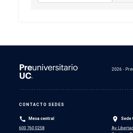
2026 - Pre
CONTACTO SEDES
call
place
Mesa central
Sede 
600 760 0258
Av. Liberta