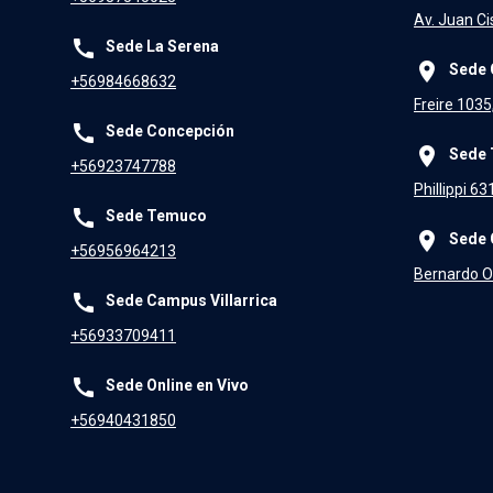
Av. Juan Ci
call
Sede La Serena
place
Sede 
+56984668632
Freire 1035
call
Sede Concepción
place
Sede
+56923747788
Phillippi 6
call
Sede Temuco
place
Sede 
+56956964213
Bernardo O'
call
Sede Campus Villarrica
+56933709411
call
Sede Online en Vivo
+56940431850