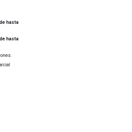
de hasta
de hasta
iones.
rcial