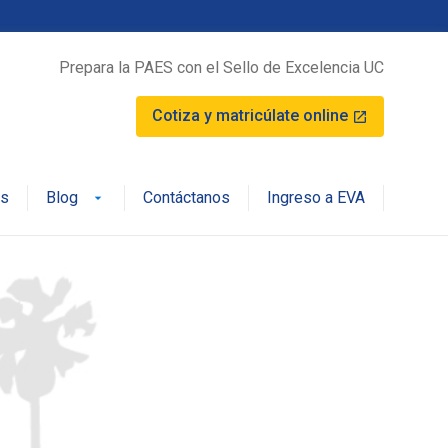
Prepara la PAES con el Sello de Excelencia UC
Cotiza y matricúlate online
launch
os
Blog
Contáctanos
Ingreso a EVA
arrow_drop_down