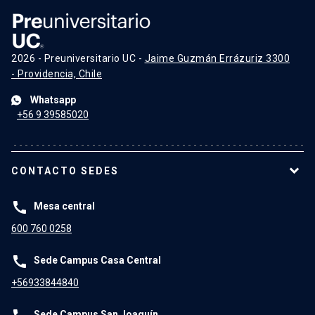
2026 - Preuniversitario UC -
Jaime Guzmán Errázuriz 3300
- Providencia, Chile
Whatsapp
+56 9 39585020
CONTACTO SEDES
call
Mesa central
600 760 0258
call
Sede Campus Casa Central
+56933844840
Sede Campus San Joaquín