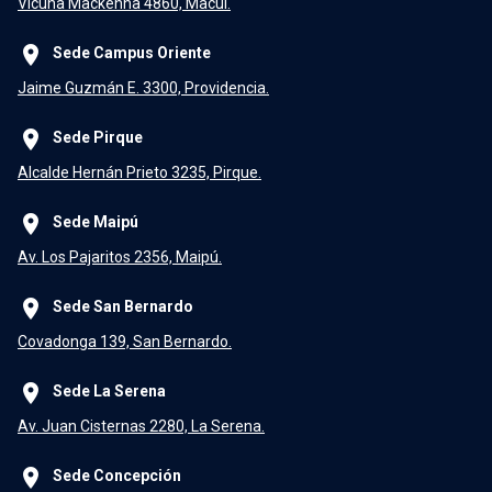
Vicuña Mackenna 4860, Macul.
place
Sede Campus Oriente
Jaime Guzmán E. 3300, Providencia.
place
Sede Pirque
Alcalde Hernán Prieto 3235, Pirque.
place
Sede Maipú
Av. Los Pajaritos 2356, Maipú.
place
Sede San Bernardo
Covadonga 139, San Bernardo.
place
Sede La Serena
Av. Juan Cisternas 2280, La Serena.
place
Sede Concepción