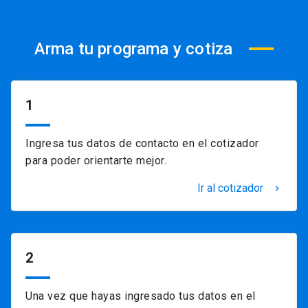
Arma tu programa y cotiza
1
Ingresa tus datos de contacto en el cotizador
para poder orientarte mejor.
Ir al cotizador
keyboard_arrow_right
2
Una vez que hayas ingresado tus datos en el