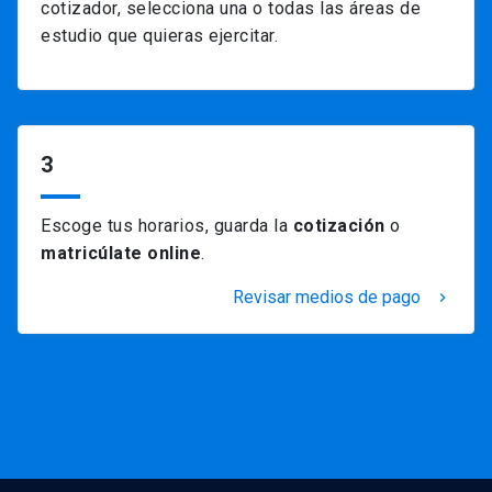
cotizador, selecciona una o todas las áreas de
estudio que quieras ejercitar.
3
Escoge tus horarios, guarda la
cotización
o
matricúlate online
.
Revisar medios de pago
keyboard_arrow_right