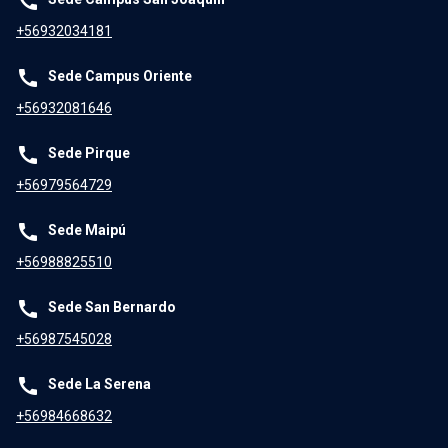
call
+56932034181
call
Sede Campus Oriente
+56932081646
call
Sede Pirque
+56979564729
call
Sede Maipú
+56988825510
call
Sede San Bernardo
+56987545028
call
Sede La Serena
+56984668632