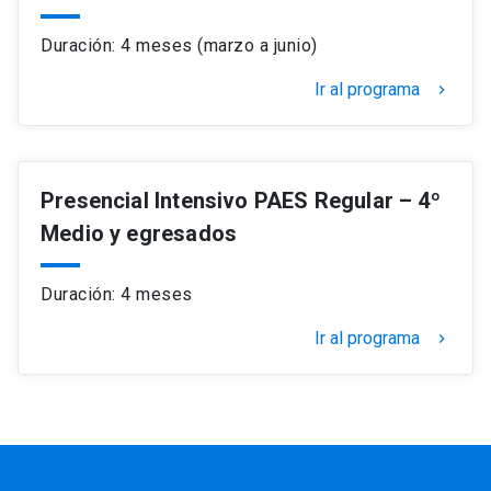
Duración: 4 meses (marzo a junio)
Ir al programa
keyboard_arrow_right
Presencial Intensivo PAES Regular – 4º
Medio y egresados
Duración: 4 meses
Ir al programa
keyboard_arrow_right