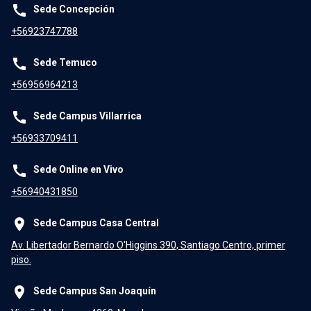
call
Sede Concepción
+56923747788
call
Sede Temuco
+56956964213
call
Sede Campus Villarrica
+56933709411
call
Sede Online en Vivo
+56940431850
place
Sede Campus Casa Central
Av. Libertador Bernardo O'Higgins 390, Santiago Centro, primer
piso.
place
Sede Campus San Joaquín