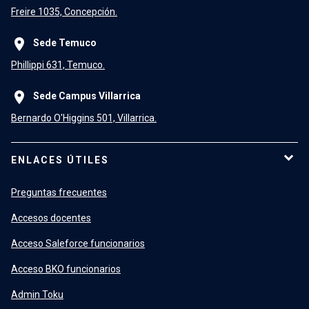
Freire 1035, Concepción.
place
Sede Temuco
Phillippi 631, Temuco.
place
Sede Campus Villarrica
Bernardo O'Higgins 501, Villarrica.
ENLACES ÚTILES
Preguntas frecuentes
Accesos docentes
Acceso Saleforce funcionarios
Acceso BKO funcionarios
Admin Toku