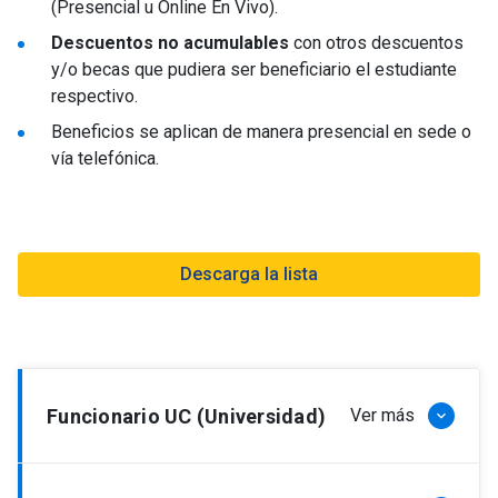
(Presencial u Online En Vivo).
Descuentos no acumulables
con otros descuentos
y/o becas que pudiera ser beneficiario el estudiante
respectivo.
Beneficios se aplican de manera presencial en sede o
vía telefónica.
Descarga la lista
Funcionario UC (Universidad)
Ver más
keyboard_arrow_down
Descuento: 30% + matrícula gratis.