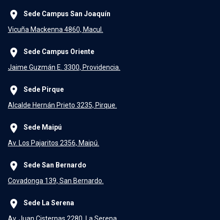
place
Sede Campus San Joaquín
Vicuña Mackenna 4860, Macul.
place
Sede Campus Oriente
Jaime Guzmán E. 3300, Providencia.
place
Sede Pirque
Alcalde Hernán Prieto 3235, Pirque.
place
Sede Maipú
Av. Los Pajaritos 2356, Maipú.
place
Sede San Bernardo
Covadonga 139, San Bernardo.
place
Sede La Serena
Av. Juan Cisternas 2280, La Serena.