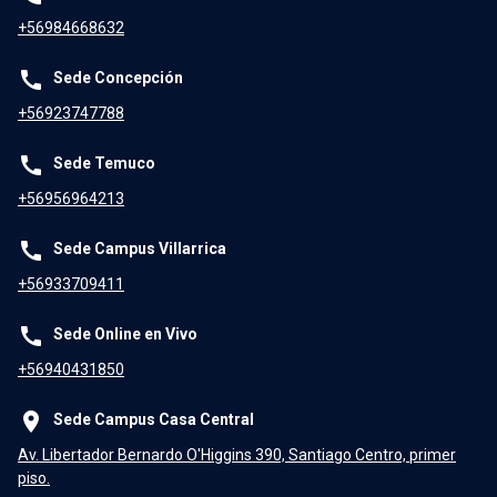
+56984668632
call
Sede Concepción
+56923747788
call
Sede Temuco
+56956964213
call
Sede Campus Villarrica
+56933709411
call
Sede Online en Vivo
+56940431850
place
Sede Campus Casa Central
Av. Libertador Bernardo O'Higgins 390, Santiago Centro, primer
piso.