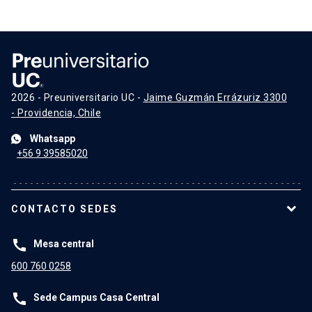
2026 - Preuniversitario UC -
Jaime Guzmán Errázuriz 3300
- Providencia, Chile
Whatsapp
+56 9 39585020
CONTACTO SEDES
call
Mesa central
600 760 0258
call
Sede Campus Casa Central