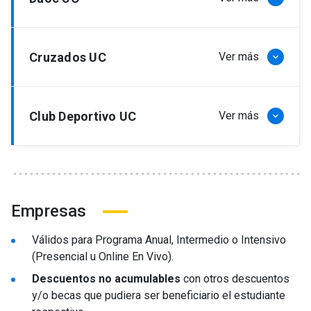
Beneficiarios: Funcionarios y sus hijos.
Condiciones: Acreditar con Credencial de
Funcionario o Certificado de Antigüedad +
Descuento: 30% + matrícula gratis.
Cruzados UC
Certificado de Carga legal. *Descuento no
Ver más
keyboard_arrow_down
Beneficiarios: Funcionarios y sus hijos.
válido para Programa Coaching.
Condiciones: Acreditar con certificado de la
empresa.
Descuento: 25% + matrícula gratis.
Club Deportivo UC
Ver más
keyboard_arrow_down
Beneficiarios: Funcionarios y sus hijos.
Condiciones: Acreditar con credencial vigente.
Descuento: 25% + matrícula gratis.
Beneficiarios: Socios, funcionarios y sus hijos.
Condiciones: Acreditar con credencial
Empresas
Funcionario o Socio Activo.
Válidos para Programa Anual, Intermedio o Intensivo
(Presencial u Online En Vivo).
Descuentos no acumulables
con otros descuentos
y/o becas que pudiera ser beneficiario el estudiante