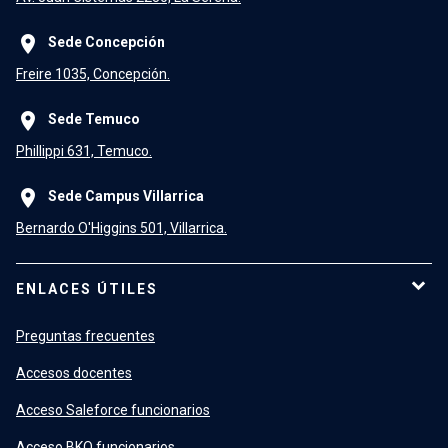
place
Sede Concepción
Freire 1035, Concepción.
place
Sede Temuco
Phillippi 631, Temuco.
place
Sede Campus Villarrica
Bernardo O'Higgins 501, Villarrica.
ENLACES ÚTILES
Preguntas frecuentes
Accesos docentes
Acceso Saleforce funcionarios
Acceso BKO funcionarios