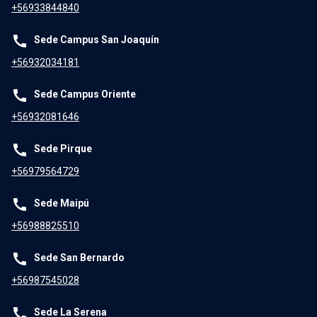
+56933844840
call
Sede Campus San Joaquín
+56932034181
call
Sede Campus Oriente
+56932081646
call
Sede Pirque
+56979564729
call
Sede Maipú
+56988825510
call
Sede San Bernardo
+56987545028
call
Sede La Serena