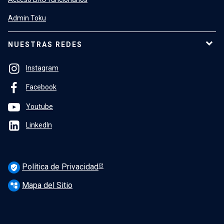
Admin Toku
NUESTRAS REDES
Instagram
Facebook
Youtube
LinkedIn
Política de Privacidad
verified_user
Mapa del Sitio
account_tree