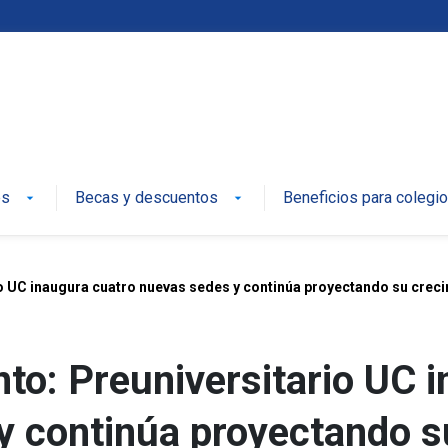
es
Becas y descuentos
Beneficios para colegi
arrow_drop_down
arrow_drop_down
rio UC inaugura cuatro nuevas sedes y continúa proyectando su crec
ento: Preuniversitario UC 
y continúa proyectando s