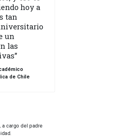
iendo hoy a
s tan
niversitario
e un
n las
ivas”
académico
ica de Chile
, a cargo del padre
idad.