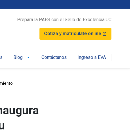
Prepara la PAES con el Sello de Excelencia UC
Cotiza y matricúlate online
launch
os
Blog
Contáctanos
Ingreso a EVA
arrow_drop_down
imiento
inaugura
u