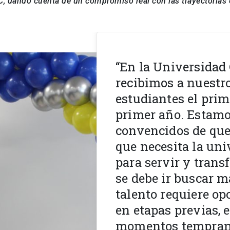
C, dando cuenta de un compromiso real con las trayectorias 
“En la Universidad 
recibimos a nuestr
estudiantes el prim
primer año. Estam
convencidos de que 
que necesita la uni
para servir y trans
se debe ir buscar má
talento requiere o
en etapas previas, 
momentos temprano