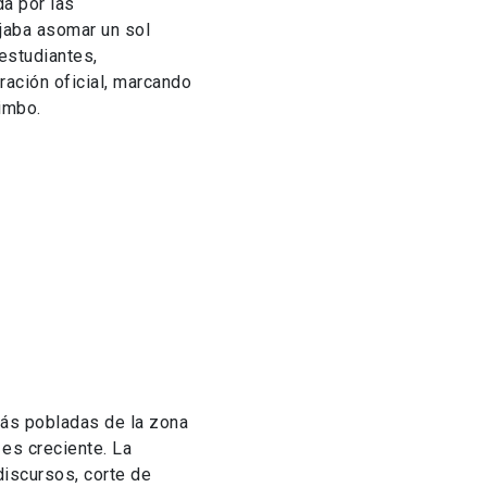
da por las
jaba asomar un sol
estudiantes,
ración oficial, marcando
uimbo.
más pobladas de la zona
es creciente. La
discursos, corte de