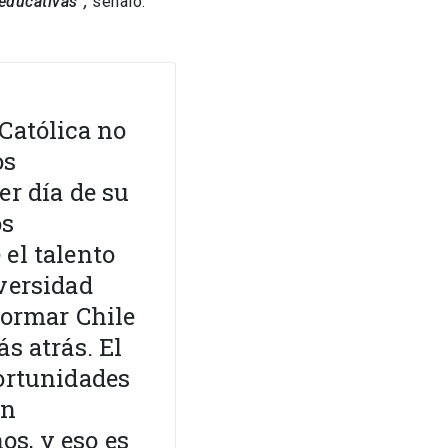
educativas”,
señaló.
Católica no
os
er día de su
os
el talento
versidad
formar Chile
s atrás. El
portunidades
en
s, y eso es