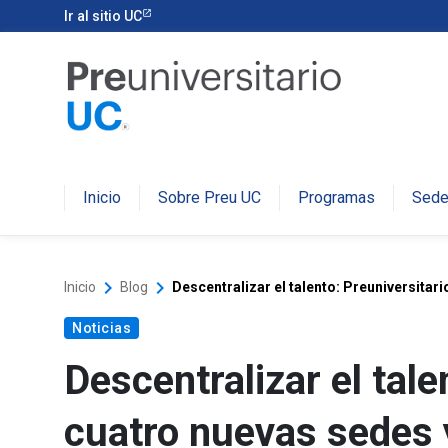
Ir al sitio UC
Inicio
Sobre Preu UC
Programas
Sed
keyboard_arrow_right
keyboard_arrow_right
Inicio
Blog
Descentralizar el talento: Preuniversita
Noticias
Descentralizar el tal
cuatro nuevas sedes 