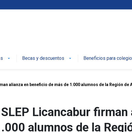
es
Becas y descuentos
Beneficios para colegi
arrow_drop_down
arrow_drop_down
rman alianza en beneficio de más de 1.000 alumnos de la Región de 
y SLEP Licancabur firman 
1.000 alumnos de la Regi