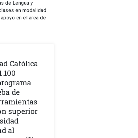
as de Lengua y
 clases en modalidad
y apoyo en el área de
ad Católica
1.100
 programa
eba de
erramientas
ón superior
rsidad
ad al