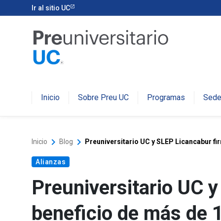
Ir al sitio UC
Inicio
Sobre Preu UC
Programas
Sed
keyboard_arrow_right
keyboard_arrow_right
Inicio
Blog
Preuniversitario UC y SLEP Licancabur fi
Alianzas
Preuniversitario UC 
beneficio de más de 