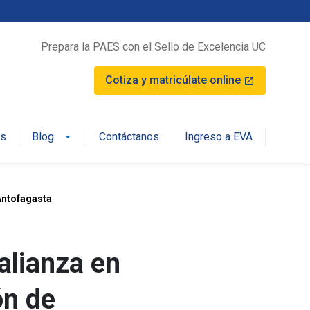
Prepara la PAES con el Sello de Excelencia UC
Cotiza y matricúlate online
launch
os
Blog
Contáctanos
Ingreso a EVA
arrow_drop_down
Antofagasta
alianza en
ón de