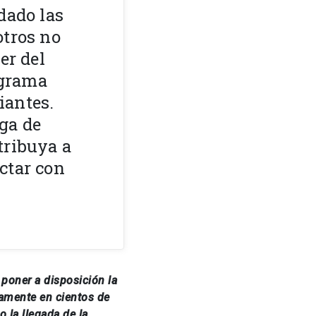
dado las
otros no
er del
ograma
iantes.
ega de
tribuya a
ctar con
 poner a disposición la
amente en cientos de
 la llegada de la