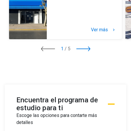
Ver más
keyboard_arrow_right
1
/
5
Encuentra el programa de
estudio para ti
Escoge las opciones para contarte más
detalles