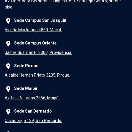
Av. Libertador Bernardo O'Higgins 390, Santiago Centro, primer
piso.
place
Sede Campus San Joaquín
Vicuña Mackenna 4860, Macul.
place
Sede Campus Oriente
Jaime Guzmán E. 3300, Providencia.
place
Sede Pirque
Alcalde Hernán Prieto 3235, Pirque.
place
Sede Maipú
Av. Los Pajaritos 2356, Maipú.
place
Sede San Bernardo
Covadonga 139, San Bernardo.