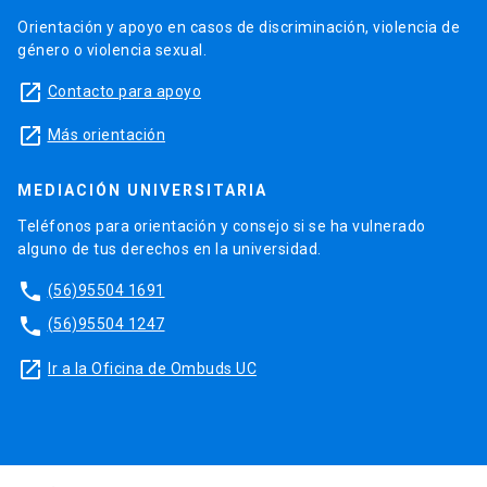
Orientación y apoyo en casos de discriminación, violencia de
género o violencia sexual.
launch
Contacto para apoyo
launch
Más orientación
MEDIACIÓN UNIVERSITARIA
Teléfonos para orientación y consejo si se ha vulnerado
alguno de tus derechos en la universidad.
phone
(56)95504 1691
phone
(56)95504 1247
launch
Ir a la Oficina de Ombuds UC