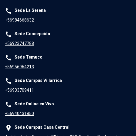
call
Sede La Serena
+56984668632
call
Sede Concepción
+56923747788
call
Sede Temuco
+56956964213
call
Sede Campus Villarrica
+56933709411
call
Sede Online en Vivo
+56940431850
place
Sede Campus Casa Central