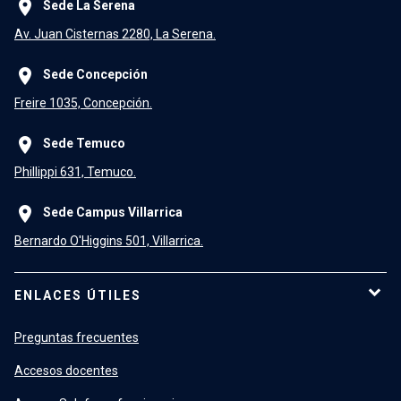
place
Sede La Serena
Av. Juan Cisternas 2280, La Serena.
place
Sede Concepción
Freire 1035, Concepción.
place
Sede Temuco
Phillippi 631, Temuco.
place
Sede Campus Villarrica
Bernardo O'Higgins 501, Villarrica.
ENLACES ÚTILES
Preguntas frecuentes
Accesos docentes