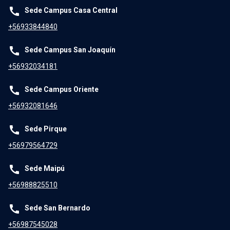
call
Sede Campus Casa Central
+56933844840
call
Sede Campus San Joaquín
+56932034181
call
Sede Campus Oriente
+56932081646
call
Sede Pirque
+56979564729
call
Sede Maipú
+56988825510
call
Sede San Bernardo
+56987545028