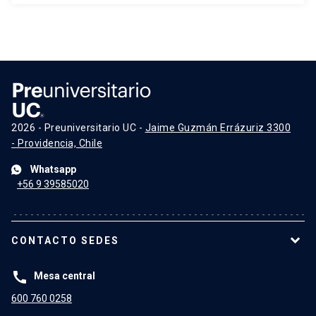
2026 - Preuniversitario UC -
Jaime Guzmán Errázuriz 3300
- Providencia, Chile
Whatsapp
+56 9 39585020
CONTACTO SEDES
call
Mesa central
600 760 0258