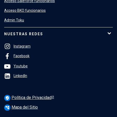
Acceso Saleforce funcionarios
Acceso BKO funcionarios
Admin Toku
NUESTRAS REDES
Instagram
Facebook
Youtube
LinkedIn
Política de Privacidad
verified_user
Mapa del Sitio
account_tree