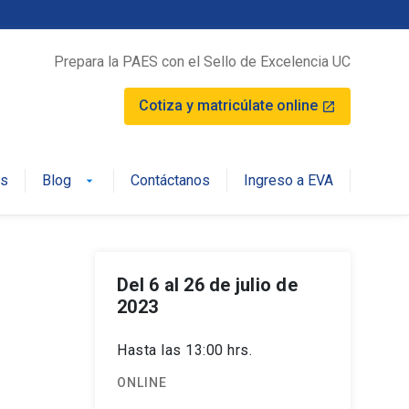
Prepara la PAES con el Sello de Excelencia UC
Cotiza y matricúlate online
launch
os
Blog
Contáctanos
Ingreso a EVA
arrow_drop_down
Del 6 al 26 de julio de
2023
Hasta las 13:00 hrs.
ONLINE