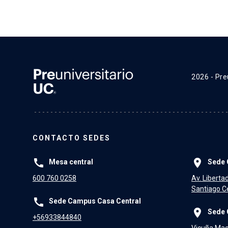
2026 - Pre
CONTACTO SEDES
call
place
Mesa central
Sede 
600 760 0258
Av. Liberta
Santiago Ce
call
Sede Campus Casa Central
place
Sede 
+56933844840
Vicuña Mac