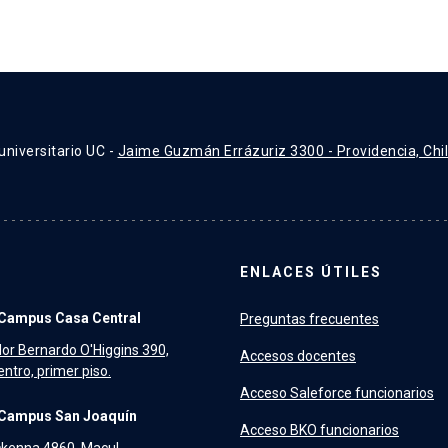
universitario UC -
Jaime Guzmán Errázuriz 3300 - Providencia, Chi
ENLACES ÚTILES
Campus Casa Central
Preguntas frecuentes
dor Bernardo O'Higgins 390,
Accesos docentes
ntro, primer piso.
Acceso Saleforce funcionarios
Campus San Joaquín
Acceso BKO funcionarios
kenna 4860, Macul.