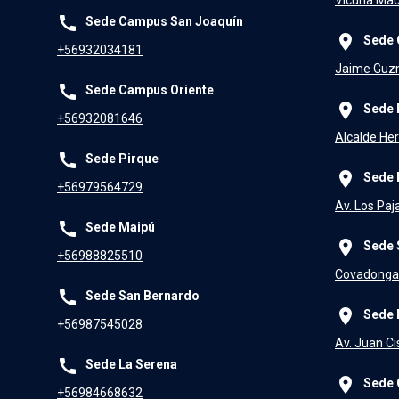
call
Sede Campus San Joaquín
place
Sede 
+56932034181
Jaime Guzm
call
Sede Campus Oriente
place
Sede 
+56932081646
Alcalde Her
call
Sede Pirque
place
Sede 
+56979564729
Av. Los Paj
call
Sede Maipú
place
Sede 
+56988825510
Covadonga 
call
Sede San Bernardo
place
Sede 
+56987545028
Av. Juan Ci
call
Sede La Serena
place
Sede 
+56984668632