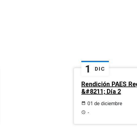
1
DIC
Rendición PAES Re
&#8211; Día 2
01 de diciembre
-