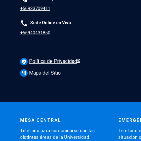
+56933709411
call
Sede Online en Vivo
+56940431850
Política de Privacidad
verified_user
Mapa del Sitio
account_tree
MESA CENTRAL
EMERGE
Teléfono para comunicarse con las
Teléfono e
distintas áreas de la Universidad.
situación 