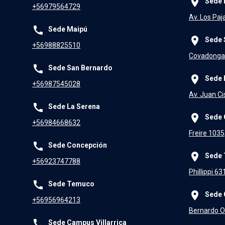
place
Sede 
+56979564729
Av. Los Paj
call
Sede Maipú
place
Sede 
+56988825510
Covadonga 
call
Sede San Bernardo
place
Sede 
+56987545028
Av. Juan Ci
call
Sede La Serena
place
Sede 
+56984668632
Freire 1035
call
Sede Concepción
place
Sede
+56923747788
Phillippi 6
call
Sede Temuco
place
Sede 
+56956964213
Bernardo O'
call
Sede Campus Villarrica