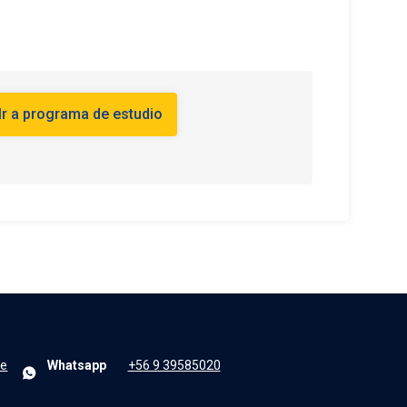
le
Whatsapp
+56 9 39585020