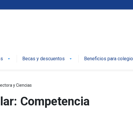
es
Becas y descuentos
Beneficios para colegi
arrow_drop_down
arrow_drop_down
ectora y Ciencias
lar: Competencia