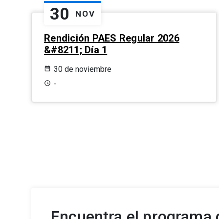
30
NOV
Rendición PAES Regular 2026
&#8211; Día 1
30 de noviembre
-
Encuentra el programa d