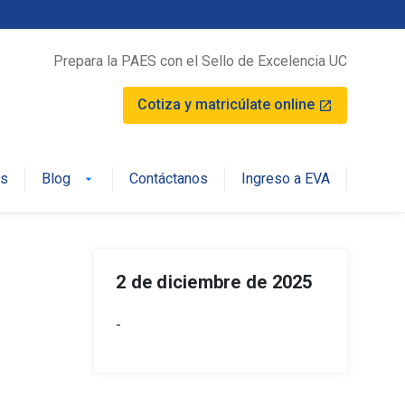
Prepara la PAES con el Sello de Excelencia UC
Cotiza y matricúlate online
launch
os
Blog
Contáctanos
Ingreso a EVA
arrow_drop_down
2 de diciembre de 2025
-