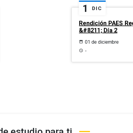
1
DIC
Rendición PAES Re
&#8211; Día 2
01 de diciembre
-
e estudio para ti