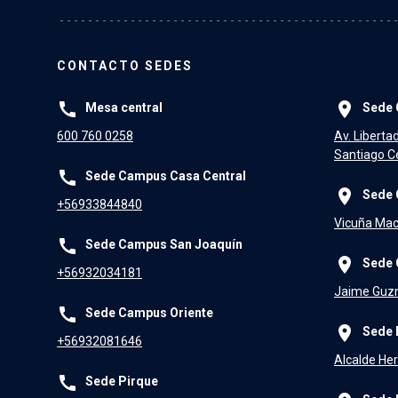
CONTACTO SEDES
call
place
Mesa central
Sede 
600 760 0258
Av. Liberta
Santiago Ce
call
Sede Campus Casa Central
place
Sede 
+56933844840
Vicuña Mac
call
Sede Campus San Joaquín
place
Sede 
+56932034181
Jaime Guzm
call
Sede Campus Oriente
place
Sede 
+56932081646
Alcalde Her
call
Sede Pirque