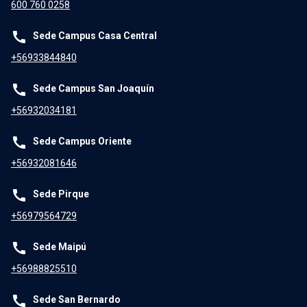
600 760 0258
call
Sede Campus Casa Central
+56933844840
call
Sede Campus San Joaquín
+56932034181
call
Sede Campus Oriente
+56932081646
call
Sede Pirque
+56979564729
call
Sede Maipú
+56988825510
call
Sede San Bernardo