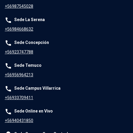
+56987545028
call
Sede La Serena
+56984668632
call
Sede Concepción
+56923747788
call
Sede Temuco
+56956964213
call
Sede Campus Villarrica
+56933709411
call
Sede Online en Vivo
+56940431850