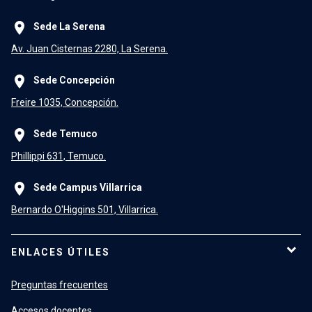
place
Sede La Serena
Av. Juan Cisternas 2280, La Serena.
place
Sede Concepción
Freire 1035, Concepción.
place
Sede Temuco
Phillippi 631, Temuco.
place
Sede Campus Villarrica
Bernardo O'Higgins 501, Villarrica.
ENLACES ÚTILES
Preguntas frecuentes
Accesos docentes