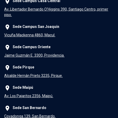
place
Sede Campus Casa Central
Av. Libertador Bernardo O'Higgins 390, Santiago Centro, primer
piso.
place
Sede Campus San Joaquín
Vicuña Mackenna 4860, Macul.
place
Sede Campus Oriente
Jaime Guzmán E. 3300, Providencia.
place
Sede Pirque
Alcalde Hernán Prieto 3235, Pirque.
place
Sede Maipú
Av. Los Pajaritos 2356, Maipú.
place
Sede San Bernardo
Covadonga 139, San Bernardo.